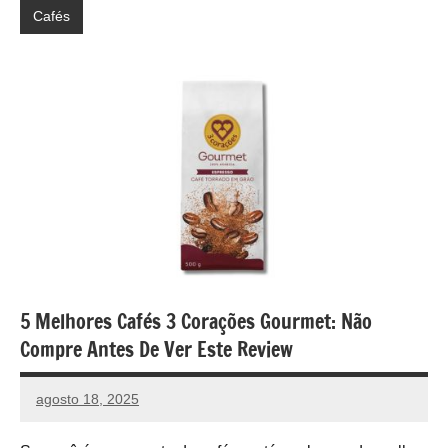
Cafés
5 Melhores Cafés 3 Corações Gourmet: Não
Compre Antes De Ver Este Review
agosto 18, 2025
vih.santoss@gmail.com
Nenhum
Comentário