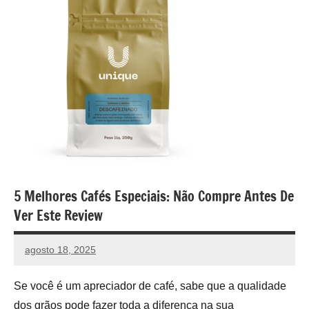
5 Melhores Cafés Especiais: Não Compre Antes De
Ver Este Review
agosto 18, 2025
vih.santoss@gmail.com
Nenhum
Comentário
Se você é um apreciador de café, sabe que a qualidade
dos grãos pode fazer toda a diferença na sua