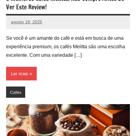
Ver Este Review!
agosto 18, 2025
vih.santoss@gmail.com
Nenhum
Comentário
Se você é um amante do café e está em busca de uma
experiência premium, os cafés Melitta são uma escolha
excelente. Com uma variedade […]
Ler mais
Cafés