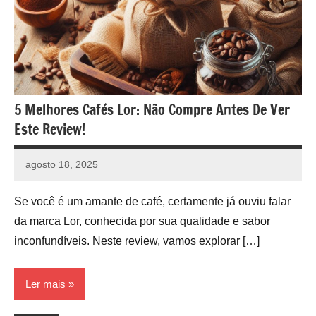
5 Melhores Cafés Lor: Não Compre Antes De Ver
Este Review!
agosto 18, 2025
vih.santoss@gmail.com
Nenhum
Comentário
Se você é um amante de café, certamente já ouviu falar
da marca Lor, conhecida por sua qualidade e sabor
inconfundíveis. Neste review, vamos explorar […]
Ler mais