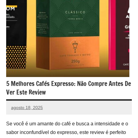
5 Melhores Cafés Expresso: Não Compre Antes De
Ver Este Review
agosto 18, 2025
vih.santoss@gmail.com
Nenhum
Comentário
Se você é um amante do café e busca a intensidade e o
sabor inconfundível do expresso, este review é perfeito