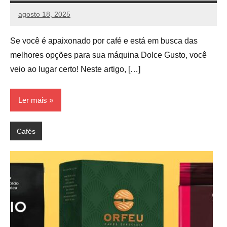
agosto 18, 2025
vih.santoss@gmail.com
Nenhum
Comentário
Se você é apaixonado por café e está em busca das
melhores opções para sua máquina Dolce Gusto, você
veio ao lugar certo! Neste artigo, […]
Ler mais
Cafés