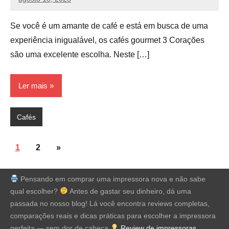
vih.santoss@gmail.com
Nenhum
Comentário
Se você é um amante de café e está em busca de uma
experiência inigualável, os cafés gourmet 3 Corações
são uma excelente escolha. Neste […]
Ler mais
Cafés
Paginação
Post
1
2
»
de
seguinte
posts
Pensando em comprar uma impressora nova e não sabe
qual escolher?
Antes de gastar seu dinheiro, dá uma
passada no nosso blog! Lá você encontra reviews completas,
comparações reais e dicas práticas para escolher a impressora
perfeita — sem dor de cabeça
Review de impressoras