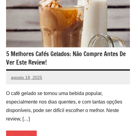
de
compras,
venha
ver
nossos
reviews
5 Melhores Cafés Gelados: Não Compre Antes De
Ver Este Review!
agosto 18, 2025
vih.santoss@gmail.com
Nenhum
Comentário
O café gelado se tornou uma bebida popular,
especialmente nos dias quentes, e com tantas opções
disponíveis, pode ser difícil escolher o melhor. Neste
review, […]