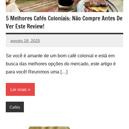
5 Melhores Cafés Coloniais: Não Compre Antes De
Ver Este Review!
agosto 18, 2025
vih.santoss@gmail.com
Nenhum
Comentário
Se você é amante de um bom café colonial e está em
busca das melhores opções do mercado, este artigo é
para você! Reunimos uma […]
Ler mais
Cafés