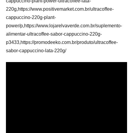
cappuccino-plant-power-ultracoffee-lata-
220g,https://www.positivemarket.com.br/ultracoffee-
cappuccino-220g-plant-
power/p,https://www.lojarelvaverde.com.br/suplemento-
alimentar-ultracoffee-sabor-cappuccino-220g-
p3433,https://promodeeko.com.br/produto/ultracoffee-
sabor-cappuccino-lata-220g/