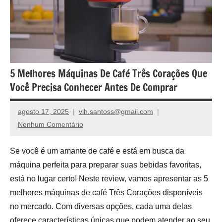
de
compras,
venha
ver
nossos
reviews
5 Melhores Máquinas De Café Três Corações Que
Você Precisa Conhecer Antes De Comprar
agosto 17, 2025
vih.santoss@gmail.com
Nenhum Comentário
Se você é um amante de café e está em busca da
máquina perfeita para preparar suas bebidas favoritas,
está no lugar certo! Neste review, vamos apresentar as 5
melhores máquinas de café Três Corações disponíveis
no mercado. Com diversas opções, cada uma delas
oferece características únicas que podem atender ao seu