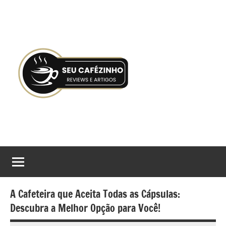
Pular
para
o
conteúdo
Seu
Gostaria
de
Cafézinho
tomar
boas
decisões
A Cafeteira que Aceita Todas as Cápsulas:
no
Descubra a Melhor Opção para Você!
processo