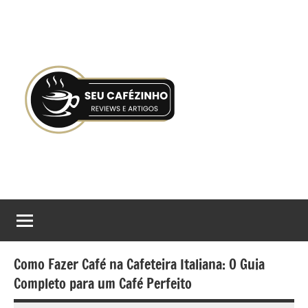
Pular
para
o
conteúdo
Seu
Gostaria
de
Cafézinho
tomar
boas
decisões
Como Fazer Café na Cafeteira Italiana: O Guia
no
Completo para um Café Perfeito
processo