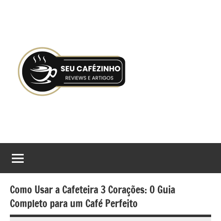
Pular
para
o
conteúdo
Seu
Gostaria
de
Cafézinho
tomar
boas
decisões
Como Usar a Cafeteira 3 Corações: O Guia
no
Completo para um Café Perfeito
processo