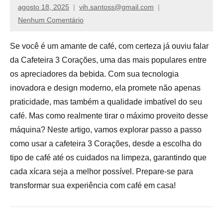
de
agosto 18, 2025
vih.santoss@gmail.com
compras,
Nenhum Comentário
venha
ver
Se você é um amante de café, com certeza já ouviu falar
nossos
da Cafeteira 3 Corações, uma das mais populares entre
reviews
os apreciadores da bebida. Com sua tecnologia
inovadora e design moderno, ela promete não apenas
praticidade, mas também a qualidade imbatível do seu
café. Mas como realmente tirar o máximo proveito desse
máquina? Neste artigo, vamos explorar passo a passo
como usar a cafeteira 3 Corações, desde a escolha do
tipo de café até os cuidados na limpeza, garantindo que
cada xícara seja a melhor possível. Prepare-se para
transformar sua experiência com café em casa!