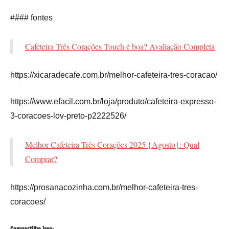
#### fontes
Cafeteira Três Corações Touch é boa? Avaliação Completa
https://xicaradecafe.com.br/melhor-cafeteira-tres-coracao/
https://www.efacil.com.br/loja/produto/cafeteira-expresso-
3-coracoes-lov-preto-p2222526/
Melhor Cafeteira Três Corações 2025 {Agosto}: Qual
Comprar?
https://prosanacozinha.com.br/melhor-cafeteira-tres-
coracoes/
Compartilhe isso: