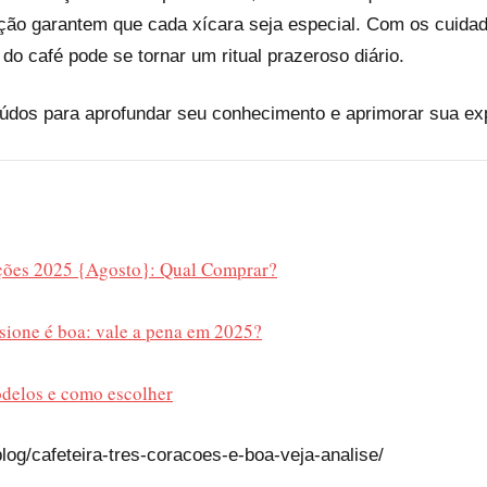
enção garantem que cada xícara seja especial. Com os cuida
o café pode se tornar um ritual prazeroso diário.
dos para aprofundar seu conhecimento e aprimorar sua exp
ações 2025 {Agosto}: Qual Comprar?
ssione é boa: vale a pena em 2025?
odelos e como escolher
log/cafeteira-tres-coracoes-e-boa-veja-analise/