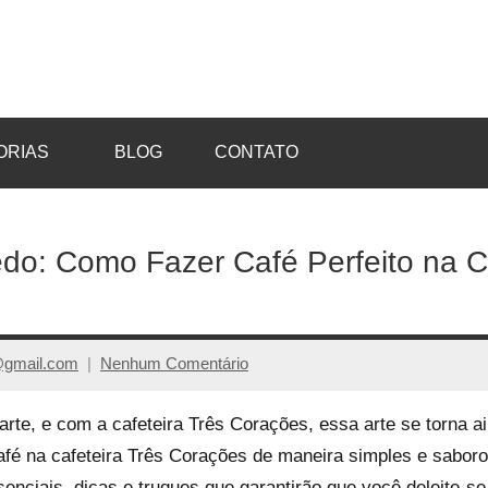
ORIAS
BLOG
CONTATO
do: Como Fazer Café Perfeito na Ca
@gmail.com
Nenhum Comentário
arte, e com a cafeteira Três Corações, essa arte se torna 
fé na cafeteira Três Corações de maneira simples e saboro
nciais, dicas e truques que garantirão que você deleite-s