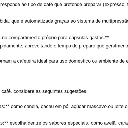
rresponde ao tipo de café que pretende preparar (expresso, f
bida, que é automatizada graças ao sistema de multipressão
a no compartimento próprio para cápsulas gastas.**
apidamente, aproveitando o tempo de preparo que geralmente 
rnam a cafeteira ideal para uso doméstico ou ambiente de esc
u café, considere as seguintes sugestões:
ras:** como canela, cacau em pó, açúcar mascavo ou leite c
s:** escolha dentre os sabores especiais, como avelã, cara