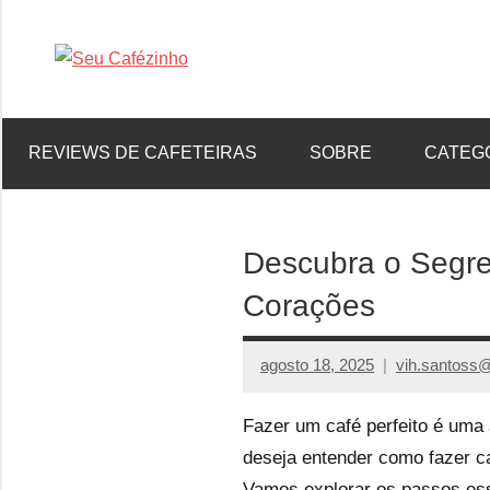
Pular
para
Gostaria
Seu
o
de
conteúdo
tomar
Cafézinho
REVIEWS DE CAFETEIRAS
SOBRE
CATEG
boas
decisões
no
processo
Descubra o Segre
de
Corações
compras,
venha
ver
agosto 18, 2025
vih.santoss
nossos
reviews
Fazer um café perfeito é uma 
deseja entender como fazer ca
Vamos explorar os passos esse