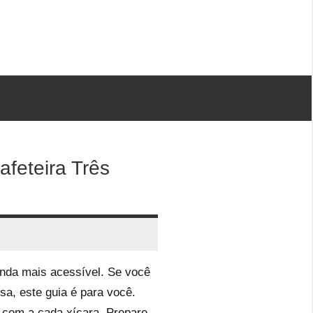
feteira Três
ainda mais acessível. Se você
sa, este guia é para você.
e com a cada xícara. Prepare-