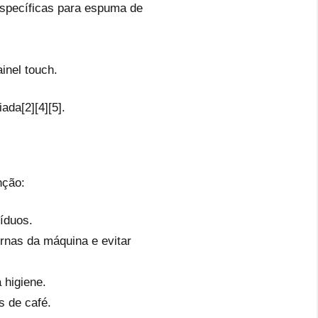
específicas para espuma de
inel touch.
ada[2][4][5].
nção:
íduos.
rnas da máquina e evitar
 higiene.
s de café.