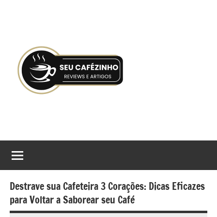
Pular
para
o
conteúdo
Seu
Gostaria
de
Cafézinho
tomar
boas
decisões
Destrave sua Cafeteira 3 Corações: Dicas Eficazes
no
para Voltar a Saborear seu Café
processo