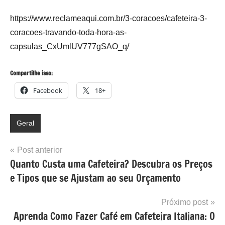
https://www.reclameaqui.com.br/3-coracoes/cafeteira-3-
coracoes-travando-toda-hora-as-
capsulas_CxUmlUV777gSAO_q/
Compartilhe isso:
Facebook
18+
Geral
Navegação
Post anterior
Quanto Custa uma Cafeteira? Descubra os Preços
de
e Tipos que se Ajustam ao seu Orçamento
Post
Próximo post
Aprenda Como Fazer Café em Cafeteira Italiana: O