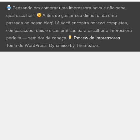
Pensando em comprar uma impressora nova e não sabe
qual escolher?
Antes de gastar seu dinheiro, dá uma
passada no nosso blog! Lá você encontra reviews completas,
comparações reais e dicas práticas para escolher a impressora
perfeita — sem dor de cabeça
Review de impressoras
Tema do WordPress: Dynamico by ThemeZee.