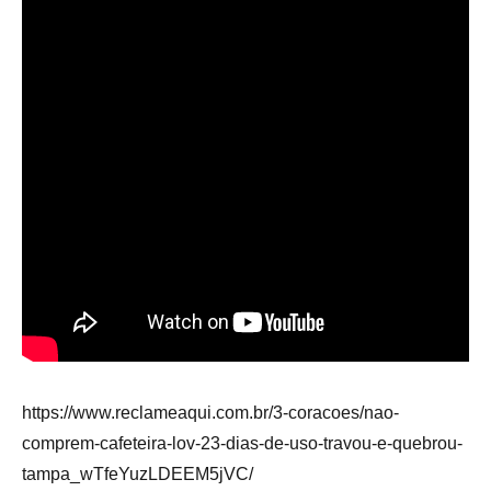
https://www.reclameaqui.com.br/3-coracoes/nao-
comprem-cafeteira-lov-23-dias-de-uso-travou-e-quebrou-
tampa_wTfeYuzLDEEM5jVC/