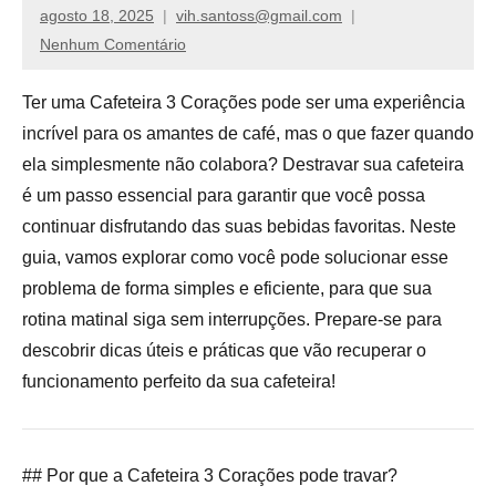
de
agosto 18, 2025
vih.santoss@gmail.com
compras,
Nenhum Comentário
venha
ver
Ter uma Cafeteira 3 Corações pode ser uma experiência
nossos
incrível para os amantes de café, mas o que fazer quando
reviews
ela simplesmente não colabora? Destravar sua cafeteira
é um passo essencial para garantir que você possa
continuar disfrutando das suas bebidas favoritas. Neste
guia, vamos explorar como você pode solucionar esse
problema de forma simples e eficiente, para que sua
rotina matinal siga sem interrupções. Prepare-se para
descobrir dicas úteis e práticas que vão recuperar o
funcionamento perfeito da sua cafeteira!
## Por que a Cafeteira 3 Corações pode travar?