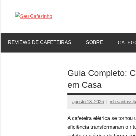
Pular
para
Gostaria
Seu
o
de
conteúdo
tomar
Cafézinho
REVIEWS DE CAFETEIRAS
SOBRE
CATEG
boas
decisões
no
processo
Guia Completo: Co
de
em Casa
compras,
venha
ver
agosto 18, 2025
vih.santoss
nossos
reviews
A cafeteira elétrica se torno
eficiência transformaram o r
cafeteira elétrica de forma c