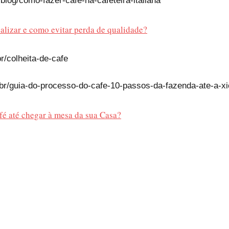
blog/como-fazer-cafe-na-cafeteira-italiana
alizar e como evitar perda de qualidade?
r/colheita-de-cafe
.br/guia-do-processo-do-cafe-10-passos-da-fazenda-ate-a-xi
fé até chegar à mesa da sua Casa?