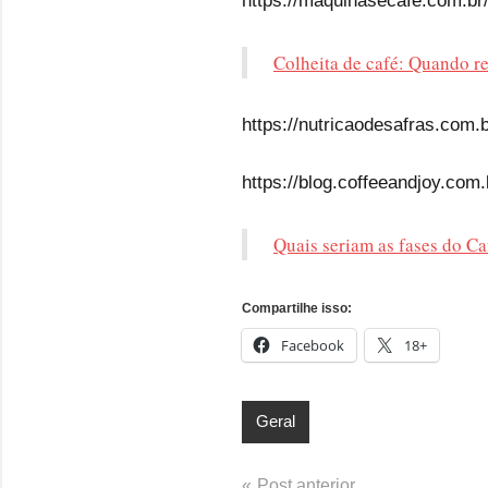
https://maquinasecafe.com.br/
Colheita de café: Quando re
https://nutricaodesafras.com.b
https://blog.coffeeandjoy.com
Quais seriam as fases do Ca
Compartilhe isso:
Facebook
18+
Geral
Navegação
Post anterior