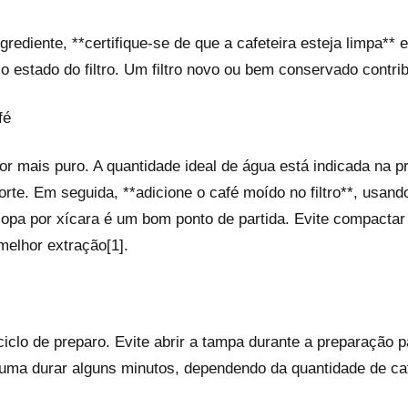
grediente, **certifique-se de que a cafeteira esteja limpa** 
 o estado do filtro. Um filtro novo ou bem conservado contrib
fé
r mais puro. A quantidade ideal de água está indicada na pró
forte. Em seguida, **adicione o café moído no filtro**, usan
pa por xícara é um bom ponto de partida. Evite compactar o
melhor extração[1].
 ciclo de preparo. Evite abrir a tampa durante a preparação 
uma durar alguns minutos, dependendo da quantidade de caf