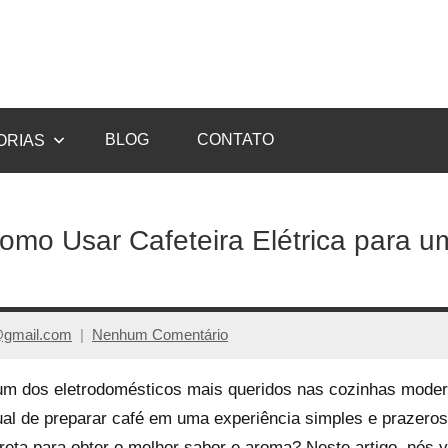
ORIAS
BLOG
CONTATO
mo Usar Cafeteira Elétrica para um
@gmail.com
Nenhum Comentário
u um dos eletrodomésticos mais queridos nas cozinhas moder
itual de preparar café em uma experiência simples e prazer
orreta para obter o melhor sabor e aroma? Neste artigo, nós