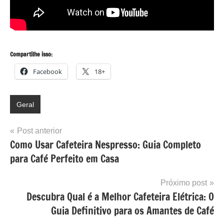
Compartilhe isso:
Facebook
18+
Geral
Navegação
Post anterior
Como Usar Cafeteira Nespresso: Guia Completo
de
para Café Perfeito em Casa
Post
Próximo post
Descubra Qual é a Melhor Cafeteira Elétrica: O
Guia Definitivo para os Amantes de Café