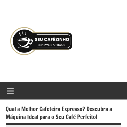
Pular
para
o
conteúdo
Seu
Gostaria
de
Cafézinho
tomar
boas
decisões
Qual a Melhor Cafeteira Expresso? Descubra a
no
Máquina Ideal para o Seu Café Perfeito!
processo