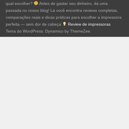
qual escolher?
Antes de gastar seu dinheiro, dá uma
passada no nosso blog! Lá você encontra reviews completas,
comparações reais e dicas práticas para escolher a impressora
perfeita — sem dor de cabeça
Review de impressoras
Tema do WordPress: Dynamico by ThemeZee.