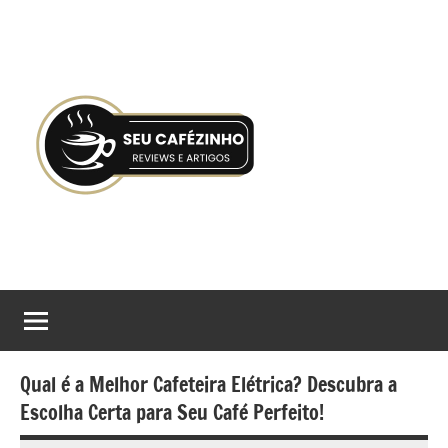
Pular
para
o
conteúdo
Seu
Gostaria
de
Cafézinho
tomar
boas
decisões
Qual é a Melhor Cafeteira Elétrica? Descubra a
no
Escolha Certa para Seu Café Perfeito!
processo