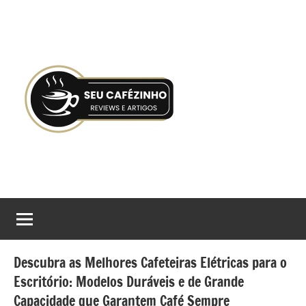
Pular
para
o
conteúdo
Seu
Gostaria
de
Cafézinho
tomar
boas
decisões
Descubra as Melhores Cafeteiras Elétricas para o
no
Escritório: Modelos Duráveis e de Grande
processo
Capacidade que Garantem Café Sempre