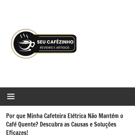
Pular
para
o
conteúdo
Seu
Gostaria
de
Cafézinho
tomar
boas
decisões
Por que Minha Cafeteira Elétrica Não Mantém o
no
Café Quente? Descubra as Causas e Soluções
processo
Eficazes!